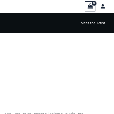
Meet the Artist
 che, una volta versato insieme, avvia una