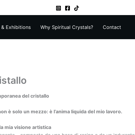
& Exhibitions
Why Spiritual Crystals?
Contact
istallo
mporanea del cristallo
non è solo un mezzo: è l’anima liquida del mio lavoro.
a mia visione artistica
nente – composto da una base di resina e da un indurente –