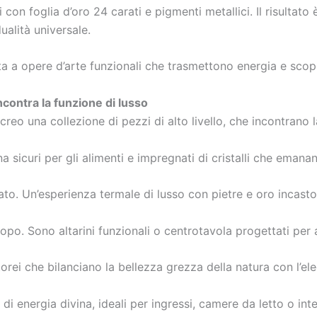
ti con foglia d’oro 24 carati e pigmenti metallici. Il risultat
dualità universale.
ita a opere d’arte funzionali che trasmettono energia e scop
incontra la funzione di lusso
o una collezione di pezzi di alto livello, che incontrano la s
a sicuri per gli alimenti e impregnati di cristalli che eman
to. Un’esperienza termale di lusso con pietre e oro incastona
o. Sono altarini funzionali o centrotavola progettati per a
torei che bilanciano la bellezza grezza della natura con l’
i di energia divina, ideali per ingressi, camere da letto o inter