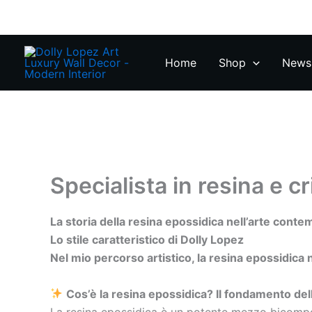
Zum
Inhalt
springen
Home
Shop
News 
Specialista in resina e cr
La storia della resina epossidica nell’arte conte
Lo stile caratteristico di Dolly Lopez
Nel mio percorso artistico, la resina epossidica 
Cos’è la resina epossidica? Il fondamento dell
La resina epossidica è un potente mezzo bicompo