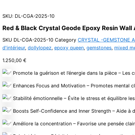
SKU: DL-CGA-2025-10
Red & Black Crystal Geode Epoxy Resin Wall A
SKU
DL-CGA-2025-10
Category
CRYSTAL -GEMSTONE A
d'intérieur
,
dollylopez
,
epoxy queen
,
gemstones
,
mixed m
1.250,00
€
Promote la guérison et l’énergie dans la pièce – Les cr
Enhances Focus and Motivation – Promotes mental clar
Stabilité émotionnelle – Évite le stress et équilibre le
Boosts Self-Confidence and Inner Strength – Aide à d
Améliore la concentration – Favorise une pensée clai