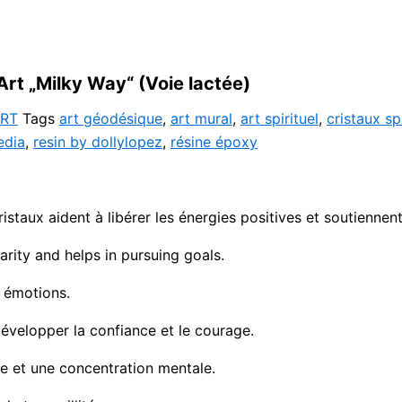
rt „Milky Way“ (Voie lactée)
RT
Tags
art géodésique
,
art mural
,
art spirituel
,
cristaux spi
edia
,
resin by dollylopez
,
résine époxy
istaux aident à libérer les énergies positives et soutiennent
ity and helps in pursuing goals.
s émotions.
évelopper la confiance et le courage.
re et une concentration mentale.