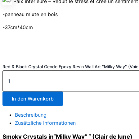
Paix intérieure – Réduit le stress et crée un sentiment 
-panneau mixte en bois
-37cm*40cm
Red & Black Crystal Geode Epoxy Resin Wall Art "Milky Way" (Voi
In den Warenkorb
Beschreibung
Zusätzliche Informationen
Smoky Crystals in“Milky Way“ “ (Clair de lune)