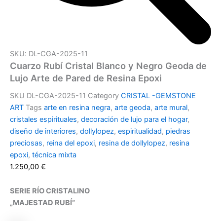
SKU: DL-CGA-2025-11
Cuarzo Rubí Cristal Blanco y Negro Geoda de
Lujo Arte de Pared de Resina Epoxi
SKU
DL-CGA-2025-11
Category
CRISTAL -GEMSTONE
ART
Tags
arte en resina negra
,
arte geoda
,
arte mural
,
cristales espirituales
,
decoración de lujo para el hogar
,
diseño de interiores
,
dollylopez
,
espiritualidad
,
piedras
preciosas
,
reina del epoxi
,
resina de dollylopez
,
resina
epoxi
,
técnica mixta
1.250,00
€
SERIE RÍO CRISTALINO
„MAJESTAD RUBÍ“