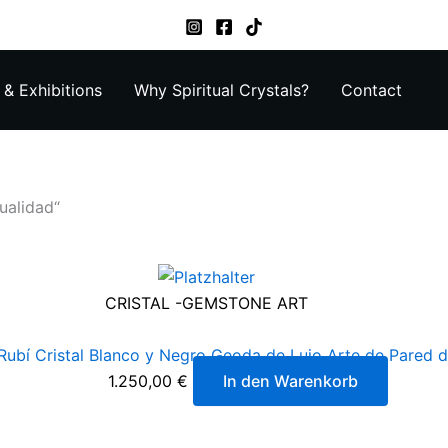
& Exhibitions
Why Spiritual Crystals?
Contact
ualidad“
CRISTAL -GEMSTONE ART
Rubí Cristal Blanco y Negro Geoda de Lujo Arte de Pared d
1.250,00
€
In den Warenkorb