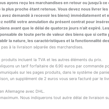
s ayons reçu les marchandises en retour ou jusqu’à ce 
 la plus proche étant retenue.
Vous devez nous livrer les b
s avez demandé à recevoir les biens) immédiatement et en
 notifié votre annulation du présent contrat pour insérer
iens avant que le délai de quatorze jours n’ait expiré.
Les
onsable de toute perte de valeur des biens que si cette p
lir la nature, les caractéristiques et la fonctionnalité de
e pas à la livraison séparée des marchandises.
 produits incluent la TVA et les autres éléments du prix.
pliquons un tarif forfaitaire de 6.90 euros par commande pou
mmuniqués sur les pages produits, dans le système de pani
son, un supplément de 2 euros vous sera facturé par le livreu
t en Allemagne avec DHL.
rs maximum. Nous indiquerons tout autre délai de livraison s