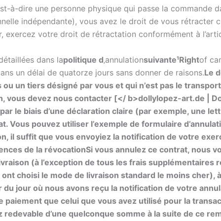
st-à-dire une personne physique qui passe la commande dan
nelle indépendante), vous avez le droit de vous rétracter 
exercez votre droit de rétractation conformément à l’articl
détaillées dans la
politique d
‚annulation
suivante¹Right
of ca
dans un délai de quatorze jours sans donner de raisons.
Le d
 ou un tiers désigné par vous et qui n’est pas le transpo
on, vous devez nous contacter [</ b>dollylopez-art.de | D
 par le biais d’une déclaration claire (par exemple, une le
t. Vous pouvez utiliser l’exemple de formulaire d’annulatio
n, il suffit que vous envoyiez la notification de votre exer
nces de la révocation
Si vous annulez ce contrat, nous 
 livraison (à l’exception de tous les frais supplémentaires
 ont choisi le mode de livraison standard le moins cher)
 du jour où nous avons reçu la notification de votre ann
paiement que celui que vous avez utilisé pour la transact
ez redevable d’une quelconque somme à la suite de ce r