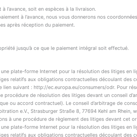
à l’avance, soit en espèces à la livraison.
 paiement à l’avance, nous vous donnerons nos coordonnée
ses après réception du paiement.
riété jusqu’à ce que le paiement intégral soit effectué.
e plate-forme Internet pour la résolution des litiges en l
iges relatifs aux obligations contractuelles découlant des 
e lien suivant : http://ec.europa.eu/consumers/odr.
Pour rés
e procédure de résolution des litiges devant un conseil 
ique ou accord contractuel). Le conseil d’arbitrage de con
bitration e.V., Strasburger Straße 8, 77694 Kehl am Rhein, 
rons à une procédure de règlement des litiges devant cet o
e plate-forme Internet pour la résolution des litiges en l
iges relatifs aux obligations contractuelles découlant des 