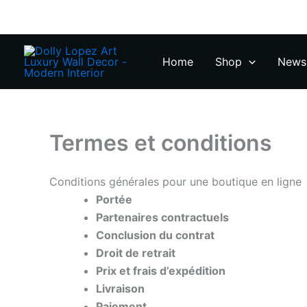
Zum
Inhalt
springen
Home
Shop
News 
Termes et conditions
Conditions générales pour une boutique en ligne
Portée
Partenaires contractuels
Conclusion du contrat
Droit de retrait
Prix et frais d’expédition
Livraison
Paiement