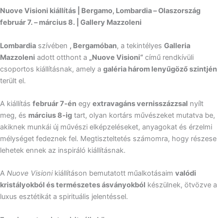
Nuove Visioni kiállítás | Bergamo, Lombardia – Olaszország
február 7. – március 8. | Gallery Mazzoleni
Lombardia
szívében
, Bergamóban
, a tekintélyes
Galleria
Mazzoleni
adott otthont a
„Nuove Visioni“
című rendkívüli
csoportos kiállításnak, amely a
galéria három lenyűgöző szintjén
terült el.
A kiállítás
február 7-én
egy
extravagáns vernisszázzsal
nyílt
meg, és
március 8-ig
tart, olyan kortárs művészeket mutatva be,
akiknek munkái új művészi elképzeléseket, anyagokat és érzelmi
mélységet fedeznek fel. Megtiszteltetés számomra, hogy részese
lehetek ennek az inspiráló kiállításnak.
A
Nuove Visioni
kiállításon bemutatott műalkotásaim
valódi
kristályokból és természetes ásványokból
készülnek, ötvözve a
luxus esztétikát a spirituális jelentéssel.