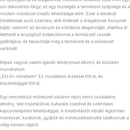
sor dekorációs tárgy; ez egy tisztelgés a természet szépsége és a
modern művészet kreatív lehetőségei előtt. Ezek a darabok
tökéletesek azok számára, akik értékelik a drágakövek bonyolult
báját, valamint az ásványok és kristályok eleganciáját. Alakítsa át
életterét a lenyűgöző kollekciómmal a természeti csodák
galériájává, és tapasztalja meg a természet és a művészet
varázsát.
Képes vagyok valami igazán látványosat alkotni, és büszkén
mondhatom:
„Ezt én csináltam!“
Ez csodálatos érzéssel tölt el, és
büszkeséggel tölt el.
Egy nemzetközi művészeti vásáron részt venni csodálatos
élmény, tele inspirációval, kulturális cserével és számtalan
kapcsolatépítési lehetőséggel. A kreativitástól vibráló légkörben
művészek, kurátorok, gyűjtők és művészetkedvelők találkoznak a
világ minden tájáról.