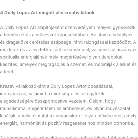
A Dolly Lopez Art mögött álló kreatív látnok
A Dolly Lopez Art alapítójaként szenvedélyem mélyen gyökerezik
a természet és a művészet kapcsolatában. Az utam a kristályok
és drágakövek erőteljes szépsége iránti rajongással kezdődött. A
részletek és az esztétika iránti szememmel, valamint az ásványok
spirituális energiájának mély megértésével olyan darabokat
készítek, amelyek megragadják a szemet, és inspirálják a lelket és
a teret.
Kreatív vállalkozóként a Dolly Lopez Artot odaadással,
innovációval, valamint a minőségre és az ügyfelek
elégedettségére összpontosítva vezetem. Célom, hogy
munkáimmal megérintsem az embereket, és olyan művészetet
kínáljak, amely túlmutat az anyagiakon – olyan művészetet, amely
energiát, harmóniát és pozitív rezgéseket hoz minden otthonba.
Az epoxigyanta és drágaköves művészeti kollekció több mint egy