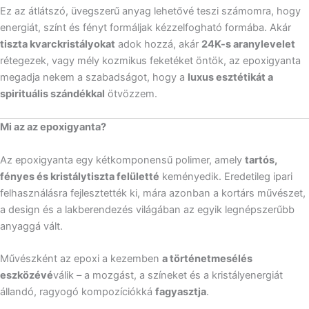
Ez az átlátszó, üvegszerű anyag lehetővé teszi számomra, hogy
energiát, színt és fényt formáljak kézzelfogható formába. Akár
tiszta kvarckristályokat
adok hozzá, akár
24K-s aranylevelet
rétegezek, vagy mély kozmikus feketéket öntök, az epoxigyanta
megadja nekem a szabadságot, hogy a
luxus esztétikát a
spirituális szándékkal
ötvözzem.
Mi az az epoxigyanta?
Az epoxigyanta egy kétkomponensű polimer, amely
tartós,
fényes és kristálytiszta felületté
keményedik. Eredetileg ipari
felhasználásra fejlesztették ki, mára azonban a kortárs művészet,
a design és a lakberendezés világában az egyik legnépszerűbb
anyaggá vált.
Művészként az epoxi a kezemben
a történetmesélés
eszközévé
válik – a mozgást, a színeket és a kristályenergiát
állandó, ragyogó kompozíciókká
fagyasztja
.