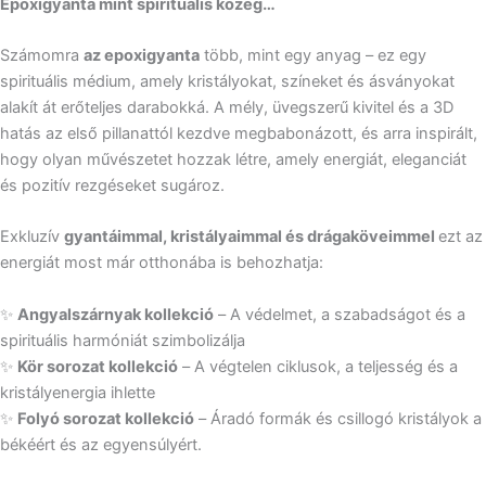
Epoxigyanta mint spirituális közeg…
Számomra
az epoxigyanta
több, mint egy anyag – ez egy
spirituális médium, amely kristályokat, színeket és ásványokat
alakít át erőteljes darabokká. A mély, üvegszerű kivitel és a 3D
hatás az első pillanattól kezdve megbabonázott, és arra inspirált,
hogy olyan művészetet hozzak létre, amely energiát, eleganciát
és pozitív rezgéseket sugároz.
Exkluzív
gyantáimmal, kristályaimmal és drágaköveimmel
ezt az
energiát most már otthonába is behozhatja:
✨
Angyalszárnyak kollekció
– A védelmet, a szabadságot és a
spirituális harmóniát szimbolizálja
✨
Kör sorozat kollekció
– A végtelen ciklusok, a teljesség és a
kristályenergia ihlette
✨
Folyó sorozat kollekció
– Áradó formák és csillogó kristályok a
békéért és az egyensúlyért.