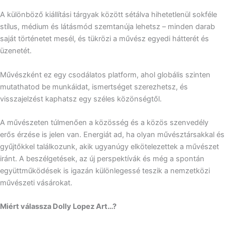
A különböző kiállítási tárgyak között sétálva hihetetlenül sokféle
stílus, médium és látásmód szemtanúja lehetsz – minden darab
saját történetet mesél, és tükrözi a művész egyedi hátterét és
üzenetét.
Művészként ez egy csodálatos platform, ahol globális szinten
mutathatod be munkáidat, ismertséget szerezhetsz, és
visszajelzést kaphatsz egy széles közönségtől.
A művészeten túlmenően a közösség és a közös szenvedély
erős érzése is jelen van. Energiát ad, ha olyan művésztársakkal és
gyűjtőkkel találkozunk, akik ugyanúgy elkötelezettek a művészet
iránt. A beszélgetések, az új perspektívák és még a spontán
együttműködések is igazán különlegessé teszik a nemzetközi
művészeti vásárokat.
Miért válassza Dolly Lopez Art…?