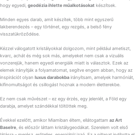
hogy egyedi,
geodézia ihlette műalkotásokat
készítsek.
Minden egyes darab, amit készítek, több mint egyszerű
lakberendezés – egy történet, egy rezgés, a belső fény
visszatükröződése.
Kézzel válogatott kristályokkal dolgozom, mint például ametiszt,
kvarc, achát és még sok más, amelyeket nem csak a vizuális
vonzerejük, hanem egyedi energiáik miatt is választok. Ezek az
elemek irányítják a folyamatomat, segítve engem abban, hogy az
inspirációt olyan
luxus darabokba
irányítsam, amelyek harmóniát,
kifinomultságot és csillogást hoznak a modern életterekbe.
Ez nem csak művészet – ez egy érzés, egy jelenlét, a Föld egy
darabja, amelyet szándékkal töltöttek meg.
Évekkel ezelőtt, amikor Miamiban éltem, ellátogattam
az Art
Baselre
, és először láttam kristálygeodákat. Szerelem volt első
látásra – merész, erőteljes, energiától izzó. Ez a pillanat indította el