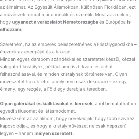
az álmaimat. Az Egyesült Államokban, különösen Floridában, ezt
a művészeti formát már ünneplik és szeretik. Most az a célom,
hogy
ugyanezt a varázslatot Németországba
és Európába
is
elhozzam
.
Szeretném, ha az emberek beleszeretnének a kristálygeodákba –
éreznék az energiáját és a luxusát.
Minden egyes darabom szándékkal és szeretettel készül, kézzel
válogatott kristályok, például ametiszt, kvarc és achát
felhasználásával, és minden kristálynak története van. Olyan
művészetet hozok létre, amely nem csak dekoráció – ez egy
élmény, egy rezgés, a Föld egy darabja a teredben.
Olyan galériákat és kiállításokat
is
keresek
, ahol bemutathatom
egyedi stílusomat és látásmódomat.
Művészként az az álmom, hogy növekedjek, hogy több szívhez
kapcsolódjak, és hogy a kristályművészet ne csak népszerű
legyen – hanem
mélyen szeretett
.