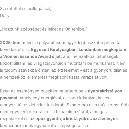
Szeretettel és csillogással,
Dolly
„Hozzunk szépséget és lelket az Ön terébe.“
2025-ben
művészi pályafutásom egyik legbüszkébb pillanata
következett: az
Egyesült Királyságban, Londonban megkaptam
a Women Essence Award díjat
, ahol nemzetközi tehetségek
között álltam, és világszínvonalon mutattam be munkámat. Nem
is tudom szavakba önteni az érzéseimet – ezt a gyönyörű díjat és
a nemzetközi elismerést megkapni tiszta varázslat volt.
Ezen az eseményen büszkén mutattam be a
gyantakristályos
pávámat
, amely egy energiával, csillogó kristályokkal és
aranyszínű részletekkel teli darab. Számomra ez a műalkotás több
mint egyszerű dekoráció – a felhatalmazásról, a magas
rezgésekről és az
epoxigyanta, a kristályok és az ásványok
kombinációjának egyedülálló szépségéről szól.