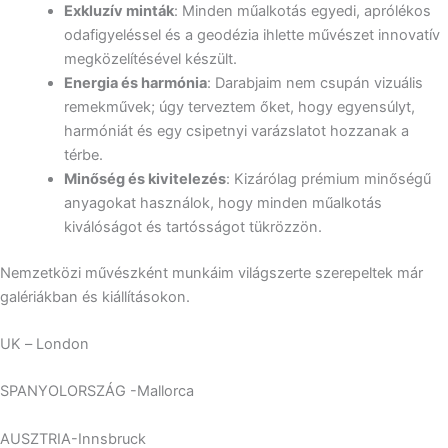
Exkluzív minták
: Minden műalkotás egyedi, aprólékos
odafigyeléssel és a geodézia ihlette művészet innovatív
megközelítésével készült.
Energia és harmónia
: Darabjaim nem csupán vizuális
remekművek; úgy terveztem őket, hogy egyensúlyt,
harmóniát és egy csipetnyi varázslatot hozzanak a
térbe.
Minőség és kivitelezés
: Kizárólag prémium minőségű
anyagokat használok, hogy minden műalkotás
kiválóságot és tartósságot tükrözzön.
Nemzetközi művészként munkáim világszerte szerepeltek már
galériákban és kiállításokon.
UK – London
SPANYOLORSZÁG -Mallorca
AUSZTRIA-Innsbruck