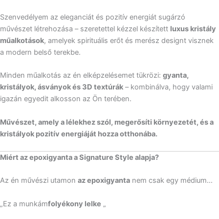
Szenvedélyem az eleganciát és pozitív energiát sugárzó
művészet létrehozása – szeretettel kézzel készített
luxus kristály
műalkotások
, amelyek spirituális erőt és merész designt visznek
a modern belső terekbe.
Minden műalkotás az én elképzelésemet tükrözi:
gyanta,
kristályok, ásványok és 3D textúrák
– kombinálva, hogy valami
igazán egyedit alkosson az Ön terében.
Művészet, amely a lélekhez szól, megerősíti környezetét, és a
kristályok pozitív energiáját hozza otthonába.
Miért az epoxigyanta a Signature Style alapja?
Az én művészi utamon
az epoxigyanta
nem csak egy médium…
„Ez a munkám
folyékony lelke
„