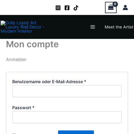
Erforderlich
Erforderlich
Zum
Inhalt
springen
Main
Meet the Artist
Menu
Mon compte
Anmelden
Benutzername oder E-Mail-Adresse
*
Passwort
*