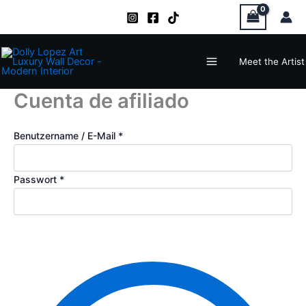
Zum
Inhalt
springen
Main
Meet the Artist
Menu
Cuenta de afiliado
Benutzername / E-Mail *
Passwort *