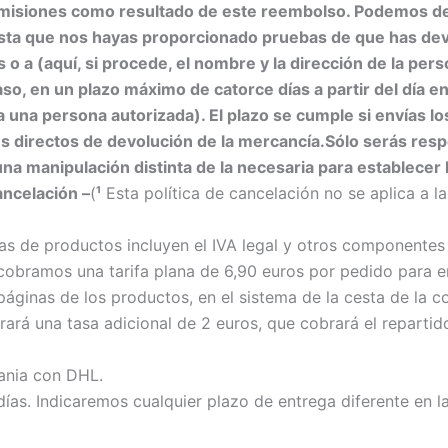
omisiones como resultado de este reembolso. Podemos d
hasta que nos hayas proporcionado pruebas de que has dev
o a (aquí, si procede, el nombre y la dirección de la pers
so, en un plazo máximo de catorce días a partir del día e
 a una persona autorizada). El plazo se cumple si envías l
s directos de devolución de la mercancía.
Sólo serás resp
na manipulación distinta de la necesaria para establecer l
cancelación –
(
¹
Esta política de cancelación no se aplica a 
as de productos incluyen el IVA legal y otros componentes 
cobramos una tarifa plana de 6,90 euros por pedido para e
áginas de los productos, en el sistema de la cesta de la c
ará una tasa adicional de 2 euros, que cobrará el repartido
mania con DHL.
días. Indicaremos cualquier plazo de entrega diferente en 