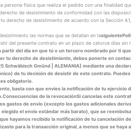
na persona física que realiza el pedido con una finalidad qu
 derecho de desistimiento de conformidad con las disposici
u derecho de desistimiento de acuerdo con la Sección 4.1,
esistimiento las normas que se detallan en la
siguientePol
stir del presente contrato en un plazo de catorce días sin 
a partir del día en que tú o un tercero nombrado por ti qu
cer tu derecho de desistimiento, debes ponerte en contact
3525 Schwäbisch Gmünd | ALEMANIA]
mediante una declarac
ónico) de tu decisión de desistir de este contrato. Puedes
es obligatorio.
ento, basta con que envíes la notificación de tu ejercici
o.
Consecuencias de la revocación
Si cancelas este contr
 los gastos de envío (excepto los gastos adicionales der
 elegido el envío estándar más barato), que se reembolsa
n que hayamos recibido la notificación de tu cancelación 
izaste para la transacción original, a menos que se haya