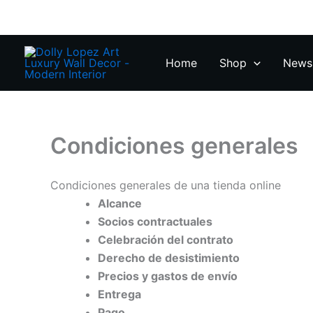
Zum
Inhalt
springen
Home
Shop
News 
Condiciones generales
Condiciones generales de una tienda online
Alcance
Socios contractuales
Celebración del contrato
Derecho de desistimiento
Precios y gastos de envío
Entrega
Pago