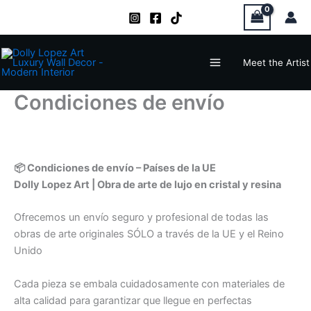
Zum
Inhalt
springen
Main
Meet the Artist
Menu
Condiciones de envío
📦 Condiciones de envío – Países de la UE
Dolly Lopez Art | Obra de arte de lujo en cristal y resina
Ofrecemos un envío seguro y profesional de todas las
obras de arte originales SÓLO a través de la UE y el Reino
Unido
Cada pieza se embala cuidadosamente con materiales de
alta calidad para garantizar que llegue en perfectas