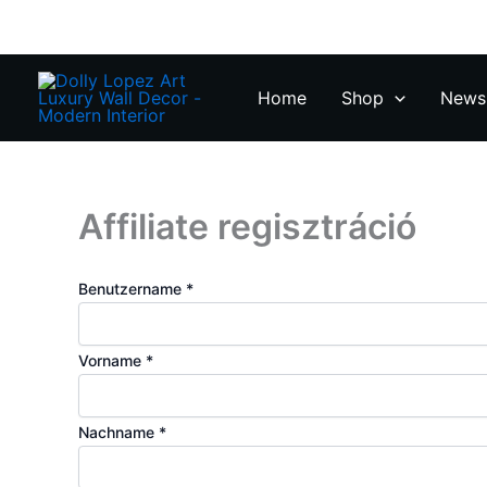
Zum
Inhalt
springen
Home
Shop
News 
Affiliate regisztráció
Benutzername
*
Vorname
*
Nachname
*