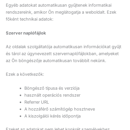
Egyéb adatokat automatikusan gyűjtenek informatikai
rendszereink, amikor Ön meglátogatja a weboldalt. Ezek
főként technikai adatok:
Szerver naplófájlok
Az oldalak szolgáltatója automatikusan információkat gyűjt
és tárol az úgynevezett szervernaplófájlokban, amelyeket
az Ön böngészője automatikusan továbbít nekünk.
Ezek a következők:
Böngésző típusa és verziója
használt operációs rendszer
Referrer URL
A hozzáférő számítógép hosztneve
A kiszolgálói kérés időpontja
Ezeket az adatokat nem lehet konkrét személyekhez