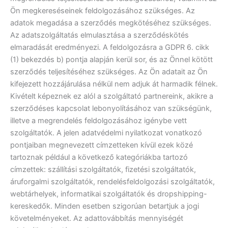
Ön megkereséseinek feldolgozásához szükséges. Az
adatok megadása a szerződés megkötéséhez szükséges.
Az adatszolgáltatás elmulasztása a szerződéskötés
elmaradását eredményezi. A feldolgozásra a GDPR 6. cikk
(1) bekezdés b) pontja alapján kerül sor, és az Önnel kötött
szerződés teljesítéséhez szükséges. Az Ön adatait az Ön
kifejezett hozzájárulása nélkül nem adjuk át harmadik félnek.
Kivételt képeznek ez alól a szolgáltató partnereink, akikre a
szerződéses kapcsolat lebonyolításához van szükségünk,
illetve a megrendelés feldolgozásához igénybe vett
szolgáltatók. A jelen adatvédelmi nyilatkozat vonatkozó
pontjaiban megnevezett címzetteken kívül ezek közé
tartoznak például a következő kategóriákba tartozó
címzettek: szállítási szolgáltatók, fizetési szolgáltatók,
áruforgalmi szolgáltatók, rendelésfeldolgozási szolgáltatók,
webtárhelyek, informatikai szolgáltatók és dropshipping-
kereskedők. Minden esetben szigorúan betartjuk a jogi
követelményeket. Az adattovábbítás mennyiségét