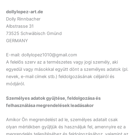
dollylopez-art.de
Dolly Rinnbacher
Albstrasse 31
73525 Schwäbisch Gmünd
GERMANY
E-mail: dollylopez1010@gmail.com
A felelős szerv az a természetes vagy jogi személy, aki
egyedül vagy másokkal együtt dönt a személyes adatok (pl.
nevek, e-mail címek stb.) feldolgozásának céljairól és
módjáról.
Személyes adatok gyűjtése, feldolgozása és
felhasználása megrendelések leadásakor
Amikor Ön megrendelést ad le, személyes adatait csak
olyan mértékben gyűjtjük és használjuk fel, amennyire ez a
megrendelés teljesítéséhez és feldolgozásához, valamint az