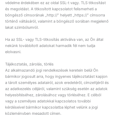
védelme érdekében ez az oldal SSL-t vagy. TLS titkosítást
és megoldást. A titkosított kapcsolatot felismerheti a
böngésző címsorának „http://“ helyett „https://“ címsorra
történő váltásáról, valamint a böngésző sorában megjelenő
lakat szimbólumról.
Ha az SSL- vagy TLS-titkosítás aktiválva van, az Ön által
nekünk továbbított adatokat harmadik fél nem tudja
elolvasni.
Tájékoztatás, zárolás, törlés
Az alkalmazandó jogi rendelkezések keretein belül Ön
bármikor jogosult arra, hogy ingyenes tájékoztatást kapjon
a tárolt személyes adatairól, azok eredetéről, címzettjéről és
az adatkezelés céljáról, valamint szükség esetén az adatok
helyesbítéséhez, zárolásához vagy törléséhez. E célból
vagy a személyes adatokkal kapcsolatos további
kérdéseivel bármikor kapcsolatba léphet velünk a jogi
közleményben megadott címen.