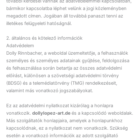
további kérdései vannak az adatvédelemmel kapcsolatban,
bármikor kapcsolatba léphet velünk a jogi közleményben
megadott címen. Jogában áll továbbá panaszt tenni az
illetékes felügyeleti hatóságnál.
2. általános és kötelező információk
Adatvédelem
Dolly Rinnbacher, a weboldal üzemeltetője, a felhasználók
személyes és személyes adatainak gyűjtése, feldolgozása
és felhasználása során betartja az összes adatvédelmi
előírást, különösen a szövetségi adatvédelmi törvény
(BDSG) és a telemédiatörvény (TMG) rendelkezéseit,
valamint más vonatkozó jogszabályokat.
Ez az adatvédelmi nyilatkozat kizárólag a honlapra
vonatkozik.
dollylopez-art.de
és a kapcsolódó weboldalak.
Más szolgáltatók honlapjaira, amelyek a honlapunkhoz
kapcsolódnak, ez a nyilatkozat nem vonatkozik. Szükség
esetén a vonatkozó információk az adott szolgáltató