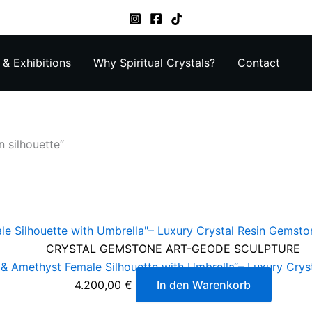
& Exhibitions
Why Spiritual Crystals?
Contact
 silhouette“
CRYSTAL GEMSTONE ART-GEODE SCULPTURE
 & Amethyst Female Silhouette with Umbrella“– Luxury Crys
4.200,00
€
In den Warenkorb