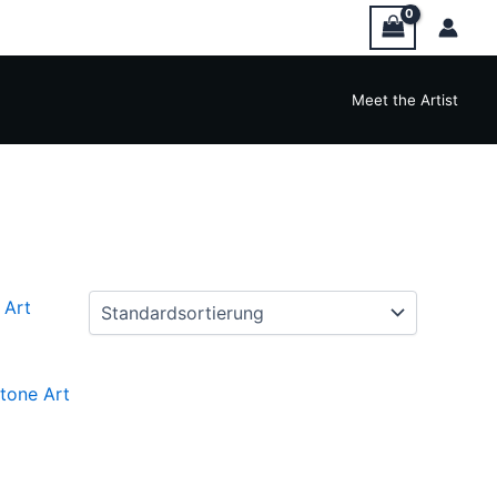
Meet the Artist
tone Art