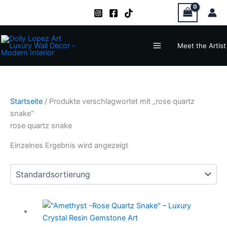
Zum
Inhalt
springen
Main
Meet the Artist
Menu
Startseite
/ Produkte verschlagwortet mit „rose quartz
snake“
rose quartz snake
Einzelnes Ergebnis wird angezeigt