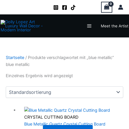
Zum
Inhalt
springen
Main
Meet the Artist
Menu
Startseite
/ Produkte verschlagwortet mit „blue metallic“
blue metallic
Einzelnes Ergebnis wird angezeigt
CRYSTAL CUTTING BOARD
Blue Metallic Quartz Crystal Cutting Board